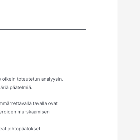
 oikein toteutetun analyysin.
äriä päätelmiä.
märrettävällä tavalla ovat
umeroiden murskaamisen
keat johtopäätökset.