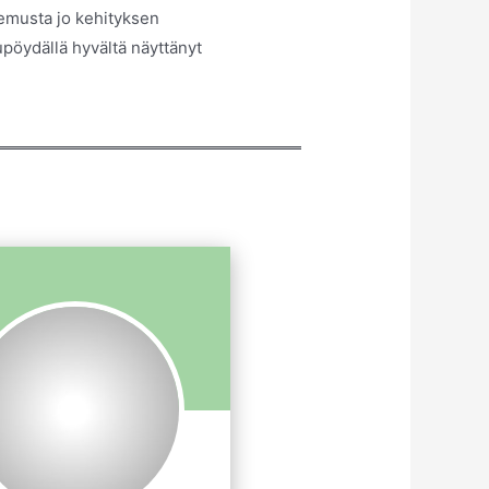
kemusta jo kehityksen
upöydällä hyvältä näyttänyt