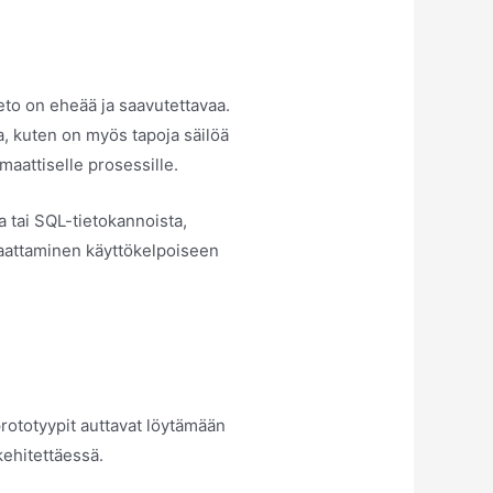
ieto on eheää ja saavutettavaa.
a, kuten on myös tapoja säilöä
omaattiselle prosessille.
a tai SQL-tietokannoista,
aattaminen käyttökelpoiseen
prototyypit auttavat löytämään
kehitettäessä.