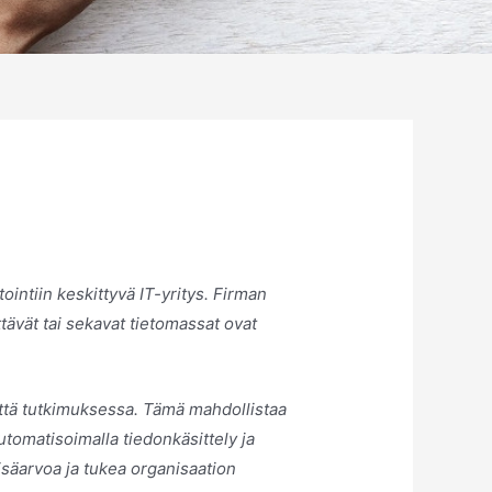
intiin keskittyvä IT-yritys. Firman
ävät tai sekavat tietomassat ovat
että tutkimuksessa. Tämä mahdollistaa
utomatisoimalla tiedonkäsittely ja
isäarvoa ja tukea organisaation