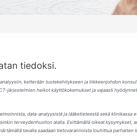
atan tiedoksi.
alyysiin, ketterään tuotekehitykseen ja liikkeenjohdon konsulto
ICT-järjestelmien heikot käyttökokemukset ja vajaasti hyödynnett
moinnista, data-analyysistä ja lääketieteestä sekä klinikassa 
inkin terveydenhuollon alalla. Esittämällä oikeat kysymykset, a
ärtämällä tavalla saadaan tietovarannoista louhittua parhaiten l