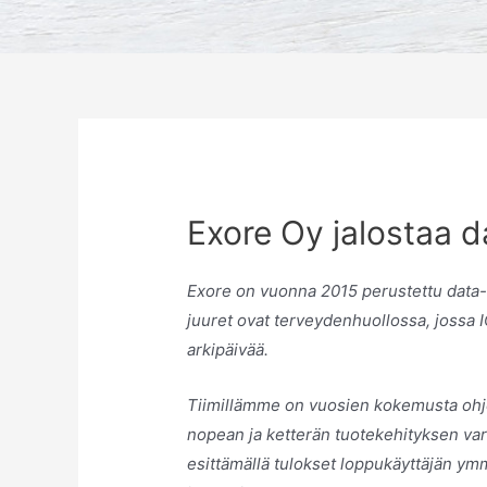
Exore Oy jalostaa d
Exore on vuonna 2015 perustettu data-an
juuret ovat terveydenhuollossa, jossa 
arkipäivää.
Tiimillämme on vuosien kokemusta ohjel
nopean ja ketterän tuotekehityksen vars
esittämällä tulokset loppukäyttäjän ymm