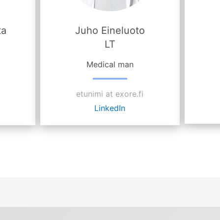
ta
Juho Eineluoto
LT
Medical man
etunimi at exore.fi
LinkedIn